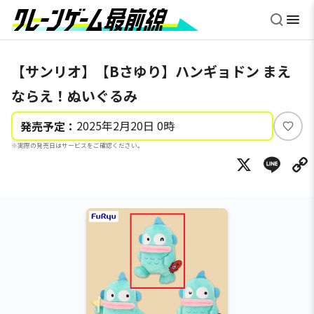
【サンリオ】【Bさゆり】ハンギョドン まえ
ならえ！ぬいぐるみ
2025年2月20日 0時
発売予定：
い
※実際の発売日はサービスをご確認ください。
い
X
Li
ね