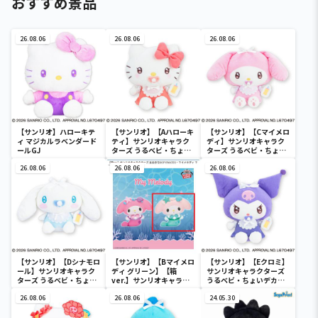
おすすめ景品
26.08.06
26.08.06
26.08.06
【サンリオ】ハローキテ
【サンリオ】【Aハローキ
【サンリオ】【Cマイメロ
ィ マジカルラベンダード
ティ】サンリオキャラク
ディ】サンリオキャラク
ールGJ
ターズ うるベビ・ちょい
ターズ うるベビ・ちょい
デカドール
デカドール
26.08.06
26.08.06
26.08.06
【サンリオ】【Dシナモロ
【サンリオ】【Bマイメロ
【サンリオ】【Eクロミ】
ール】サンリオキャラク
ディ グリーン】【箱
サンリオキャラクターズ
ターズ うるベビ・ちょい
ver.】サンリオキャラク
うるベビ・ちょいデカド
デカドール
ターズ おおきな
ール
26.08.06
SOFVIMATES～マイメロ
26.08.06
24.05.30
ディ マーメイドver. ～