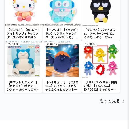
【サンリオ】【Aハローキ
【サンリオ】【Bハンギョ
【サンリオ】バッドばつ
ティ】サンリオキャラク
ドン】サンリオキャラク
丸 スーパーラージぬい
ターズ ハオハオネオンタ
ターズ うるベビ・ちょい
ぐるみ ぷくっとVer.
ウンドールBIGタイプ1
デカドール
26.08.06
26.08.06
26.08.05
【ポケットモンスター】
【ハイキュー!!】【ヒナガ
【EXPO 2025 大阪・関西
【カビゴン】ポケットモ
ラス】ハイキュー!! めち
万博】【Bるんるん】
ンスター めちゃもふぐっ
ゃもふぐっとぬいぐるみ
EXPO2025 ミャクミャク
と ほっこりいやされぬい
～ヒナガラス～
カラフルゴム紐付きぬい
ぐるみ～カビゴン～
ぐるみ
もっと見る