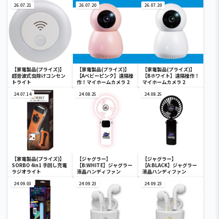
26.07.21
26.07.20
26.07.20
【家電製品(プライズ)】
【家電製品(プライズ)】
【家電製品(プライズ)】
超音波式虫除けコンセン
【Aベビーピンク】遠隔操
【Bホワイト】遠隔操作！
トライト
作！マイホームカメラ 2
マイホームカメラ 2
24.07.14
24.08.25
24.08.25
【家電製品(プライズ)】
【ジャグラー】
【ジャグラー】
SORBO 4in1 手回し充電
【B:WHITE】ジャグラー
【A:BLACK】ジャグラー
ラジオライト
液晶ハンディファン
液晶ハンディファン
24.09.03
24.09.23
24.09.23