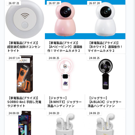
26.07.21
26.07.20
26.07.20
【家電製品(プライズ)】
【家電製品(プライズ)】
【家電製品(プライズ)】
超音波式虫除けコンセン
【Aベビーピンク】遠隔操
【Bホワイト】遠隔操作！
トライト
作！マイホームカメラ 2
マイホームカメラ 2
24.07.14
24.08.25
24.08.25
【家電製品(プライズ)】
【ジャグラー】
【ジャグラー】
SORBO 4in1 手回し充電
【B:WHITE】ジャグラー
【A:BLACK】ジャグラー
ラジオライト
液晶ハンディファン
液晶ハンディファン
24.09.03
24.09.23
24.09.23