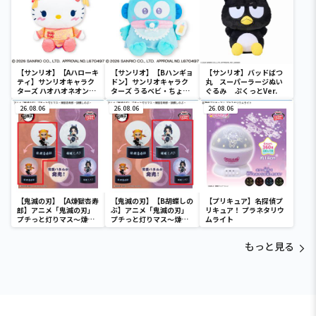
【サンリオ】【Aハローキ
【サンリオ】【Bハンギョ
【サンリオ】バッドばつ
ティ】サンリオキャラク
ドン】サンリオキャラク
丸 スーパーラージぬい
ターズ ハオハオネオンタ
ターズ うるベビ・ちょい
ぐるみ ぷくっとVer.
ウンドールBIGタイプ1
デカドール
26.08.06
26.08.06
26.08.06
【鬼滅の刃】【A煉獄杏寿
【鬼滅の刃】【B胡蝶しの
【プリキュア】名探偵プ
郎】アニメ「鬼滅の刃」
ぶ】アニメ「鬼滅の刃」
リキュア！ プラネタリウ
プチっと灯りマス～煉獄
プチっと灯りマス～煉獄
ムライト
杏寿郎・胡蝶しのぶ～
杏寿郎・胡蝶しのぶ～
もっと見る