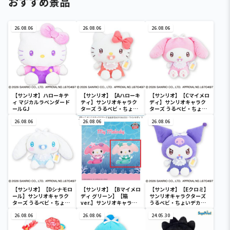
おすすめ景品
26.08.06
26.08.06
26.08.06
【サンリオ】ハローキテ
【サンリオ】【Aハローキ
【サンリオ】【Cマイメロ
ィ マジカルラベンダード
ティ】サンリオキャラク
ディ】サンリオキャラク
ールGJ
ターズ うるベビ・ちょい
ターズ うるベビ・ちょい
デカドール
デカドール
26.08.06
26.08.06
26.08.06
【サンリオ】【Dシナモロ
【サンリオ】【Bマイメロ
【サンリオ】【Eクロミ】
ール】サンリオキャラク
ディ グリーン】【箱
サンリオキャラクターズ
ターズ うるベビ・ちょい
ver.】サンリオキャラク
うるベビ・ちょいデカド
デカドール
ターズ おおきな
ール
26.08.06
SOFVIMATES～マイメロ
26.08.06
24.05.30
ディ マーメイドver. ～