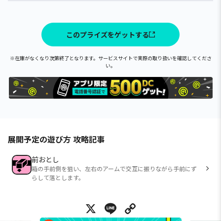
このプライズをゲットする
※在庫がなくなり次第終了となります。サービスサイトで実際の取り扱いを確認してくださ
い。
展開予定の遊び方 攻略記事
前おとし
箱の手前側を狙い、左右のアームで交互に振りながら手前にず
らして落とします。
X
Line
Copy Link