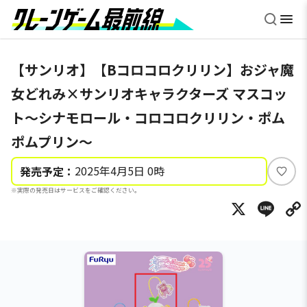
【サンリオ】【Bコロコロクリリン】おジャ魔
女どれみ×サンリオキャラクターズ マスコッ
ト～シナモロール・コロコロクリリン・ポム
ポムプリン～
2025年4月5日 0時
発売予定：
い
※実際の発売日はサービスをご確認ください。
い
X
Li
ね