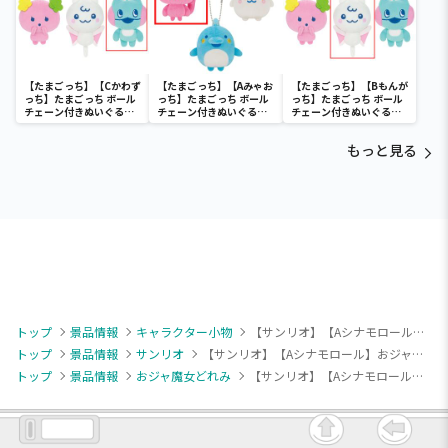
【たまごっち】【Cかわず
【たまごっち】【Aみゃお
【たまごっち】【Bもんが
っち】たまごっち ボール
っち】たまごっち ボール
っち】たまごっち ボール
チェーン付きぬいぐるみ
チェーン付きぬいぐるみ
チェーン付きぬいぐるみ
～Tamagotchi
～Tamagotchi
～Tamagotchi
Paradise～vol.3
Paradise～vol.2-R
Paradise～vol.3
もっと見る
トップ
景品情報
キャラクター小物
【サンリオ】【Aシナモロール】おジャ魔女どれみ×サンリオキャラクターズ マスコット～シナモロール・コロコロクリリン・ポムポムプリン～
トップ
景品情報
サンリオ
【サンリオ】【Aシナモロール】おジャ魔女どれみ×サンリオキャラクターズ マスコット～シナモロール・コロコロクリリン・ポムポムプリン～
トップ
景品情報
おジャ魔女どれみ
【サンリオ】【Aシナモロール】おジャ魔女どれみ×サンリオキャラクターズ マスコット～シナモロール・コロコロクリリン・ポムポムプリン～