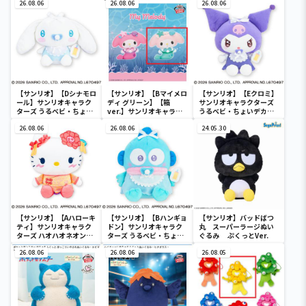
26.08.06
26.08.06
26.08.06
【サンリオ】【Dシナモロ
【サンリオ】【Bマイメロ
【サンリオ】【Eクロミ】
ール】サンリオキャラク
ディ グリーン】【箱
サンリオキャラクターズ
ターズ うるベビ・ちょい
ver.】サンリオキャラク
うるベビ・ちょいデカド
デカドール
ターズ おおきな
ール
26.08.06
SOFVIMATES～マイメロ
26.08.06
24.05.30
ディ マーメイドver. ～
【サンリオ】【Aハローキ
【サンリオ】【Bハンギョ
【サンリオ】バッドばつ
ティ】サンリオキャラク
ドン】サンリオキャラク
丸 スーパーラージぬい
ターズ ハオハオネオンタ
ターズ うるベビ・ちょい
ぐるみ ぷくっとVer.
ウンドールBIGタイプ1
デカドール
26.08.06
26.08.06
26.08.05