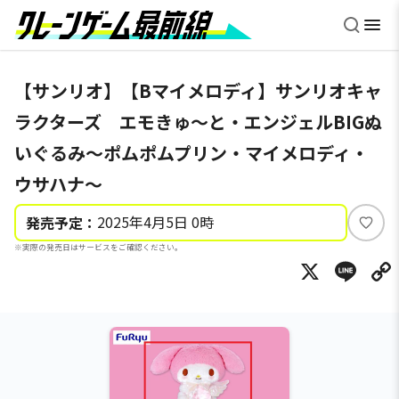
【サンリオ】【Bマイメロディ】サンリオキャ
ラクターズ エモきゅ～と・エンジェルBIGぬ
いぐるみ～ポムポムプリン・マイメロディ・
ウサハナ～
2025年4月5日 0時
発売予定：
い
※実際の発売日はサービスをご確認ください。
い
X
Li
ね