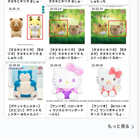
タヌキとキツネ ましゅも
タヌキとキツネ ましゅも
しゅもっち
っちひとくちサイズ
っちひとくちサイズ
26.05.15
26.02.10
26.02.10
【タヌキとキツネ】【Bキ
【タヌキとキツネ】【Aキ
【タヌキとキツネ】【Bタ
ツネ】タヌキとキツネ ま
ツネ】タヌキとキツネ も
ヌキ】タヌキとキツネ も
しゅもっち
ふぐっとぬいぐるみ～通
ふぐっとぬいぐるみ～通
り抜けタヌキとキツネ～
り抜けタヌキとキツネ～
26.08.06
26.08.06
26.08.06
【ポケットモンスター】
【サンリオ】ハローキテ
【サンリオ】【Aハローキ
【カビゴン】ポケットモ
ィ マジカルラベンダード
ティ】サンリオキャラク
ンスター めちゃもふぐっ
ールGJ
ターズ うるベビ・ちょい
と ほっこりいやされぬい
デカドール
ぐるみ～カビゴン～
もっと見る