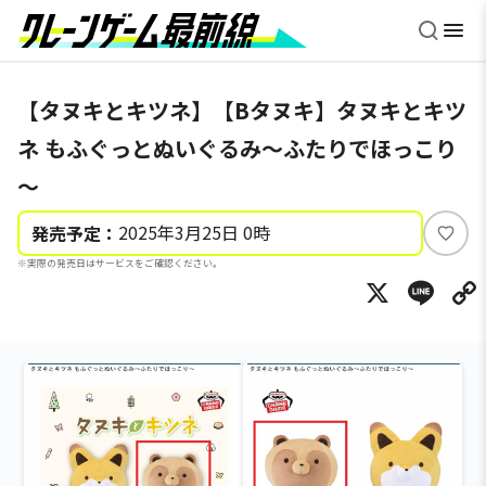
【タヌキとキツネ】【Bタヌキ】タヌキとキツ
ネ もふぐっとぬいぐるみ～ふたりでほっこり
～
2025年3月25日 0時
発売予定：
い
※実際の発売日はサービスをご確認ください。
い
X
Li
ね