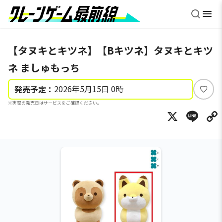
【タヌキとキツネ】【Bキツネ】タヌキとキツ
ネ ましゅもっち
2026年5月15日 0時
発売予定：
い
※実際の発売日はサービスをご確認ください。
い
X
Li
ね