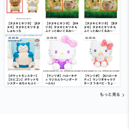
【タヌキとキツネ】【Aタ
【タヌキとキツネ】【Aキ
【タヌキとキツネ】【Bタ
ヌキ】タヌキとキツネ ま
ツネ】タヌキとキツネ も
ヌキ】タヌキとキツネ も
しゅもっち
ふぐっとぬいぐるみ～通
ふぐっとぬいぐるみ～通
り抜けタヌキとキツネ～
り抜けタヌキとキツネ～
26.08.06
26.08.06
26.08.06
【ポケットモンスター】
【サンリオ】ハローキテ
【サンリオ】【Aハローキ
【カビゴン】ポケットモ
ィ マジカルラベンダード
ティ】サンリオキャラク
ンスター めちゃもふぐっ
ールGJ
ターズ うるベビ・ちょい
と ほっこりいやされぬい
デカドール
ぐるみ～カビゴン～
もっと見る