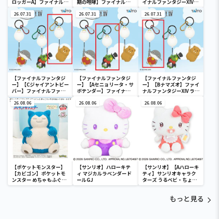
ロッガーA】ファイナルフ
期の咆哮】ファイナルフ
イナルファンタジーXIV
ァンタジーXIV フロッガー
ァンタジーXIV 光るマウス
グラス＆アイスキューブ
Aの卓上ケース
26.07.31
＆マウスパッド vol.3
26.07.31
セット
26.07.31
【ファイナルファンタジ
【ファイナルファンタジ
【ファイナルファンタジ
ー】【Cジャイアントビー
ー】【Aセニョリータ・サ
ー】【Bナマズオ】ファイ
バー】ファイナルファン
ボテンダー】ファイナル
ナルファンタジーXIV ラバ
タジーXIV ラバーマスコッ
ファンタジーXIV ラバーマ
ーマスコットキーホルダ
トキーホルダー モーグリ
26.08.06
スコットキーホルダー モ
26.08.06
ー モーグリバルーンver.
26.08.06
バルーンver.
ーグリバルーンver.
【ポケットモンスター】
【サンリオ】ハローキテ
【サンリオ】【Aハローキ
【カビゴン】ポケットモ
ィ マジカルラベンダード
ティ】サンリオキャラク
ンスター めちゃもふぐっ
ールGJ
ターズ うるベビ・ちょい
と ほっこりいやされぬい
デカドール
ぐるみ～カビゴン～
もっと見る