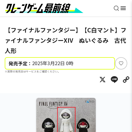
【ファイナルファンタジー】【C白マント】フ
ァイナルファンタジーXIV ぬいぐるみ 古代
人形
2025年3月22日 0時
発売予定：
い
※実際の発売日はサービスをご確認ください。
い
X
Li
ね