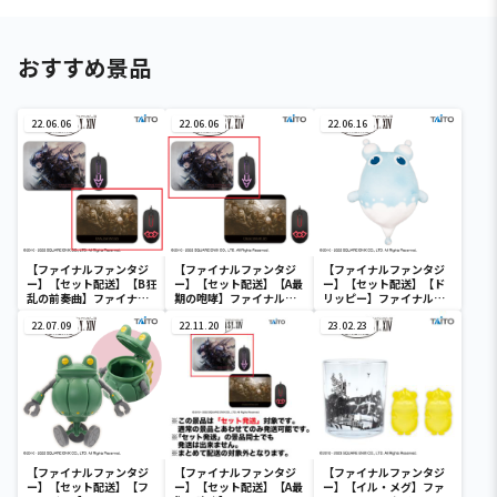
おすすめ景品
22.06.06
22.06.06
22.06.16
【ファイナルファンタジ
【ファイナルファンタジ
【ファイナルファンタジ
ー】【セット配送】【B狂
ー】【セット配送】【A最
ー】【セット配送】【ド
乱の前奏曲】ファイナル
期の咆哮】ファイナルフ
リッピー】ファイナルフ
ファンタジーXIV 光るマウ
ァンタジーXIV 光るマウス
ァンタジーXIV ぬいぐる
ス＆マウスパッド vol.3
22.07.09
＆マウスパッド vol.3
22.11.20
み ドリッピー
23.02.23
【ファイナルファンタジ
【ファイナルファンタジ
【ファイナルファンタジ
ー】【セット配送】【フ
ー】【セット配送】【A最
ー】【イル・メグ】ファ