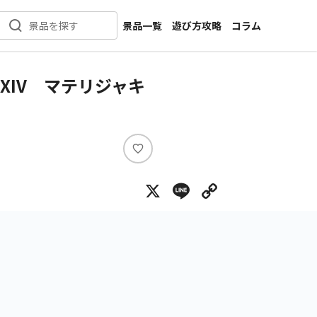
景品一覧
遊び方攻略
コラム
景品を探す
新着景品
インタビュー
カテゴリ一覧
ニュース
IV マテリジャキ
作品名一覧
店舗
メーカー一覧
開発
攻略
い
プライズ
い
X
Line
Copy Lin
ね
イベント
キャラ特集