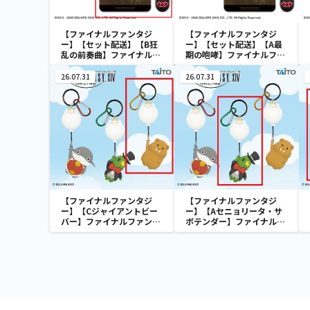
【ファイナルファンタジ
【ファイナルファンタジ
ー】【セット配送】【B狂
ー】【セット配送】【A最
乱の前奏曲】ファイナルフ
期の咆哮】ファイナルファ
ァンタジーXIV 光るマウス
ンタジーXIV 光るマウス＆
＆マウスパッド vol.3
マウスパッド vol.3
26.07.31
26.07.31
【ファイナルファンタジ
【ファイナルファンタジ
ー】【Cジャイアントビー
ー】【Aセニョリータ・サ
バー】ファイナルファンタ
ボテンダー】ファイナルフ
ジーXIV ラバーマスコット
ァンタジーXIV ラバーマス
キーホルダー モーグリバル
コットキーホルダー モーグ
ーンver.
リバルーンver.