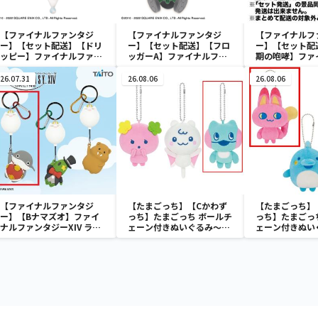
【ファイナルファンタジ
【ファイナルファンタジ
【ファイナルフ
ー】【セット配送】【ドリ
ー】【セット配送】【フロ
ー】【セット配
ッピー】ファイナルファン
ッガーA】ファイナルファ
期の咆哮】ファ
タジーXIV ぬいぐるみ
ンタジーXIV フロッガーA
ンタジーXIV 
ドリッピー
の卓上ケース
マウスパッド vol
26.07.31
26.08.06
26.08.06
【ファイナルファンタジ
【たまごっち】【Cかわず
【たまごっち】
ー】【Bナマズオ】ファイ
っち】たまごっち ボールチ
っち】たまごっ
ナルファンタジーXIV ラバ
ェーン付きぬいぐるみ～
ェーン付きぬい
ーマスコットキーホルダー
Tamagotchi Paradise～
Tamagotchi P
モーグリバルーンver.
vol.3
vol.2-R