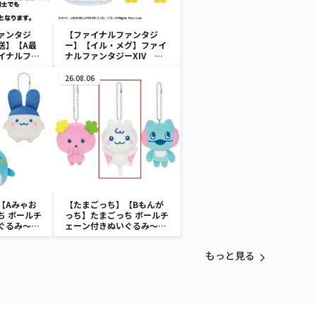
ァンタジ
【ファイナルファンタジ
送】【A最
ー】【イル・メグ】ファイ
イナルファ
ナルファンタジーXIV グ
光るマウス＆
ラス＆アイスキューブセッ
.3
ト
26.08.06
【Aみゃお
【たまごっち】【Bもんが
ち ボールチ
っち】たまごっち ボールチ
ぐるみ～
ェーン付きぬいぐるみ～
aradise～
Tamagotchi Paradise～
vol.3
もっと見る