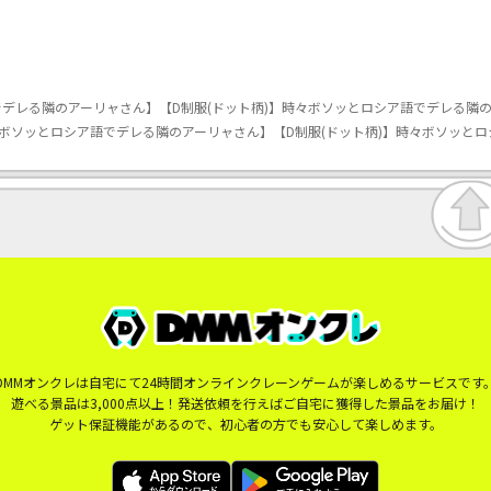
デレる隣のアーリャさん】【D制服(ドット柄)】時々ボソッとロシア語でデレる隣
ボソッとロシア語でデレる隣のアーリャさん】【D制服(ドット柄)】時々ボソッと
DMMオンクレは自宅にて24時間オンラインクレーンゲームが楽しめるサービスです
遊べる景品は3,000点以上！発送依頼を行えばご自宅に獲得した景品をお届け！
ゲット保証機能があるので、初心者の方でも安心して楽しめます。