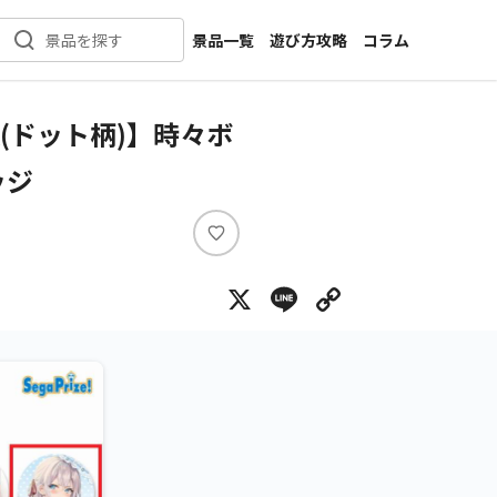
景品一覧
遊び方攻略
コラム
景品を探す
新着景品
インタビュー
カテゴリ一覧
ニュース
(ドット柄)】時々ボ
作品名一覧
店舗
ッジ
メーカー一覧
開発
攻略
い
プライズ
い
X
Line
Copy Lin
ね
イベント
キャラ特集