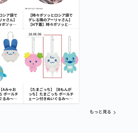
ロシア語で
【時々ボソッとロシア語で
リャさん】
デレる隣のアーリャさん】
々ボソッと
【H下着】時々ボソッとロ
る隣のアー
シア語でデレる隣のアーリ
グラム缶バ
ャさん ホログラム缶バッ
26.08.06
ジ
【Aみゃお
【たまごっち】【Bもんが
ち ボールチ
っち】たまごっち ボールチ
ぐるみ～
ェーン付きぬいぐるみ～
aradise～
Tamagotchi Paradise～
vol.3
もっと見る