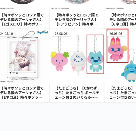
【時々ボソッとロシア語で
【時々ボソッとロシア語で
【時々ボソッと
デレる隣のアーリャさん】
デレる隣のアーリャさん】
デレる隣のアー
【Eゴスロリ】時々ボソッ
【Fアラビアン】時々ボソ
【Gネコ耳】時
とロシア語でデレる隣のア
ッとロシア語でデレる隣の
ロシア語でデレ
ーリャさん ホログラム缶
アーリャさん ホログラム
リャさん ホロ
24.05.10
26.08.06
26.08.06
バッジ
缶バッジ
ッジ
【時々ボソッとロシア語で
【たまごっち】【Cかわず
【たまごっち】
デレる隣のアーリャさん】
っち】たまごっち ボールチ
っち】たまごっ
【Eネコ耳】時々ボソッと
ェーン付きぬいぐるみ～
ェーン付きぬい
ロシア語でデレる隣のアー
Tamagotchi Paradise～
Tamagotchi P
リャさん スタンド付クリ
vol.3
vol.2-R
アキーチェーン（EX）