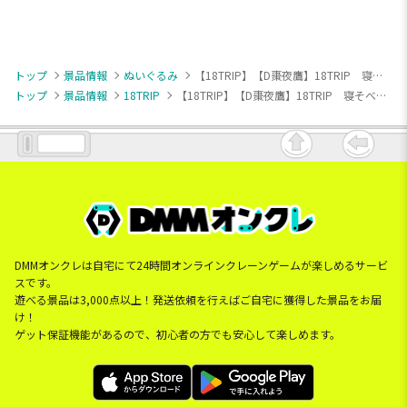
トップ
景品情報
ぬいぐるみ
【18TRIP】【D棗夜鷹】18TRIP 寝そべり ぬいぐるみ～L4mps～（EX）
トップ
景品情報
18TRIP
【18TRIP】【D棗夜鷹】18TRIP 寝そべり ぬいぐるみ～L4mps～（EX）
DMMオンクレは自宅にて24時間オンラインクレーンゲームが楽しめるサービ
スです。
遊べる景品は3,000点以上！発送依頼を行えばご自宅に獲得した景品をお届
け！
ゲット保証機能があるので、初心者の方でも安心して楽しめます。