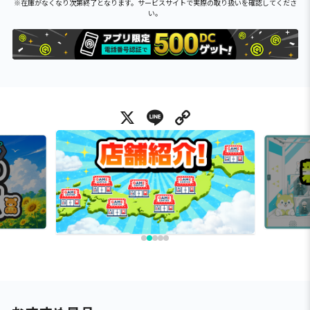
※在庫がなくなり次第終了となります。サービスサイトで実際の取り扱いを確認してくださ
い。
X
Line
Copy Link