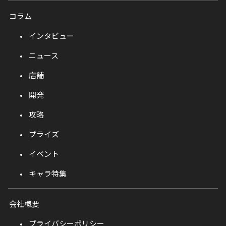
コラム
インタビュー
ニュース
店舗
開発
攻略
プライズ
イベント
キャラ特集
会社概要
プライバシーポリシー