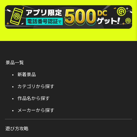
景品一覧
新着景品
カテゴリから探す
作品名から探す
メーカーから探す
遊び方攻略