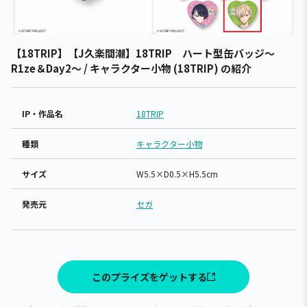
【18TRIP】【J久楽間潮】18TRIP ハート型缶バッジ～
R1ze＆Day2～ / キャラクター小物 (18TRIP) の紹介
IP・作品名
18TRIP
種類
キャラクター小物
サイズ
W5.5×D0.5×H5.5cm
発売元
セガ
このプライズをゲットする