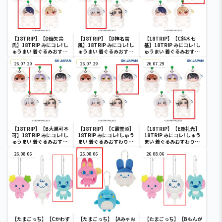
【18TRIP】【D輝矢宗
【18TRIP】【D神名雪
【18TRIP】【C斜木七
氏】18TRIP みにコレ! し
風】18TRIP みにコレ! し
基】18TRIP みにコレ! し
ゅうまい 着ぐるみおすわ
ゅうまい 着ぐるみおすわ
ゅうまい 着ぐるみおすわ
りMC2
りMC1
りMC2
26.07.29
26.07.29
26.07.29
【18TRIP】【B大黒可不
【18TRIP】【C叢雲添】
【18TRIP】【E鹿礼光】
可】18TRIP みにコレ! し
18TRIP みにコレ! しゅう
18TRIP みにコレ! しゅう
ゅうまい 着ぐるみおすわ
まい 着ぐるみおすわり
まい 着ぐるみおすわり
りMC1
MC1
MC1
26.08.06
26.08.06
26.08.06
【たまごっち】【Cかわず
【たまごっち】【Aみゃお
【たまごっち】【Bもんが