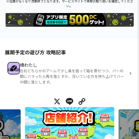
※在庫がなくなり次第終了となります。サービスサイトで実際の取り扱いを確認してくださ
い。
展開予定の遊び方 攻略記事
橋わたし
左右どちらかのアームで少し奥を狙って箱を寄せつつ、バーの
間にハマったら角を落とすか、浮いている方を持ち上げてバー
の間に落とします。
X
Line
Copy Link