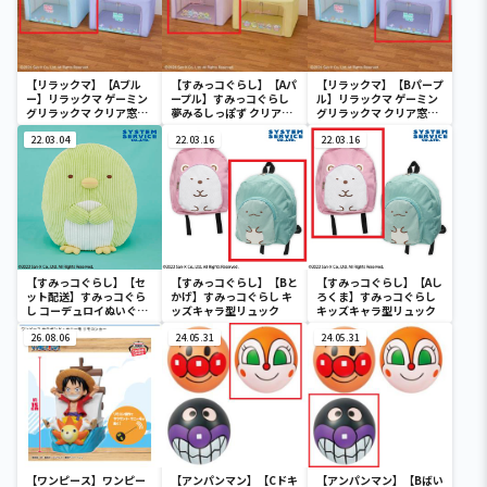
【リラックマ】【Aブル
【すみっコぐらし】【Aパ
【リラックマ】【Bパープ
ー】リラックマ ゲーミン
ープル】すみっコぐらし
ル】リラックマ ゲーミン
グリラックマ クリア窓付
夢みるしっぽず クリア窓
グリラックマ クリア窓付
き収納ボックス
付き収納ボックス
き収納ボックス
22.03.04
22.03.16
22.03.16
【すみっコぐらし】【セ
【すみっコぐらし】【Bと
【すみっコぐらし】【Aし
ット配送】すみっコぐら
かげ】すみっコぐらし キ
ろくま】すみっコぐらし
し コーデュロイぬいぐる
ッズキャラ型リュック
キッズキャラ型リュック
みXL プレミアム ぺんぎ
ん？
26.08.06
24.05.31
24.05.31
【ワンピース】ワンピー
【アンパンマン】【Cドキ
【アンパンマン】【Bばい