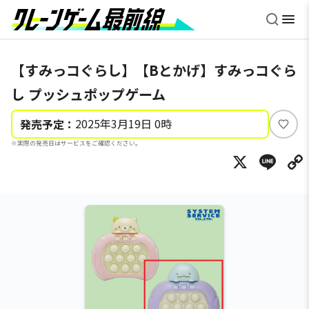
【すみっコぐらし】【Bとかげ】すみっコぐら
し プッシュポップゲーム
2025年3月19日 0時
発売予定：
い
※実際の発売日はサービスをご確認ください。
い
X
Li
ね