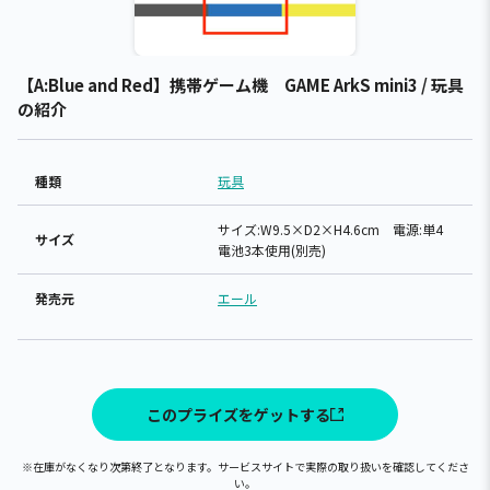
【A:Blue and Red】携帯ゲーム機 GAME ArkS mini3 / 玩具
の紹介
種類
玩具
サイズ:W9.5×D2×H4.6cm 電源:単4
サイズ
電池3本使用(別売)
発売元
エール
このプライズをゲットする
※在庫がなくなり次第終了となります。サービスサイトで実際の取り扱いを確認してくださ
い。