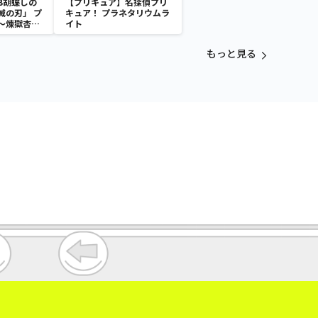
B胡蝶しの
【プリキュア】名探偵プリ
滅の刃」 プ
キュア！ プラネタリウムラ
～煉獄杏寿
イト
～
もっと見る