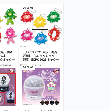
26.08.05
 大阪・関西
【EXPO 2025 大阪・関西
ーん】
万博】【Bミャクミャク
ミャクミャク
(黄)】EXPO2025 ミャクミ
付きぬいぐ
ャク カラフルスクイーズマ
スコット
26.08.06