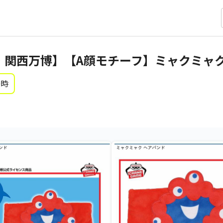
 大阪・関西万博】【A顔モチーフ】ミャクミャ
0時