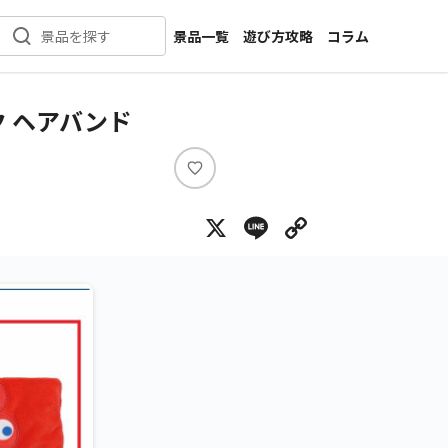
景品一覧
遊び方攻略
コラム
景品を探す
新着景品
インタビュー
カテゴリ一覧
ニュース
ク ヘアバンド
作品名一覧
店舗
メーカー一覧
開発
い
い
攻略
X
Line
Copy Lin
ね
プライズ
イベント
キャラ特集