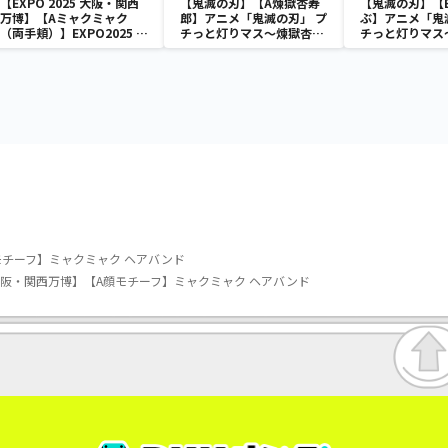
【EXPO 2025 大阪・関西
【鬼滅の刃】【A煉獄杏寿
【鬼滅の刃】【
万博】【Aミャクミャク
郎】アニメ「鬼滅の刃」 プ
ぶ】アニメ「鬼
（両手頬）】EXPO2025 ミ
チっと灯りマス～煉獄杏寿
チっと灯りマス
ャクミャク ブラックゴム紐
郎・胡蝶しのぶ～
郎・胡蝶しのぶ
付きぬいぐるみ
A顔モチーフ】ミャクミャク ヘアバンド
25 大阪・関西万博】【A顔モチーフ】ミャクミャク ヘアバンド