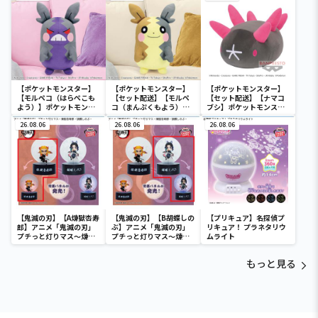
【ポケットモンスター】
【ポケットモンスター】
【ポケットモンスター】
【モルペコ（はらぺこも
【セット配送】【モルペ
【セット配送】【ナマコ
よう）】ポケットモンス
コ（まんぷくもよう）】
ブシ】ポケットモンスタ
ター めちゃもふぐっとぬ
ポケットモンスター めち
ー めちゃもふぐっとぬい
いぐるみ～モルペコ（は
26.08.06
ゃもふぐっとぬいぐるみ
26.08.06
ぐるみ～ナマコブシ～
26.08.06
らぺこもよう）～
～モルペコ（まんぷくも
よう）～
【鬼滅の刃】【A煉獄杏寿
【鬼滅の刃】【B胡蝶しの
【プリキュア】名探偵プ
郎】アニメ「鬼滅の刃」
ぶ】アニメ「鬼滅の刃」
リキュア！ プラネタリウ
プチっと灯りマス～煉獄
プチっと灯りマス～煉獄
ムライト
杏寿郎・胡蝶しのぶ～
杏寿郎・胡蝶しのぶ～
もっと見る