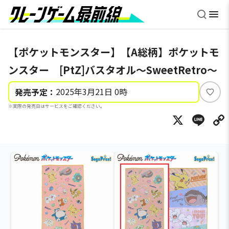
【ポケットモンスター】【A総柄】ポケットモ
ンスター [PtZ]バスタオル～SweetRetro～
2025年3月21日 0時
発売予定：
い
※実際の発売日はサービスをご確認ください。
い
X
Li
ね