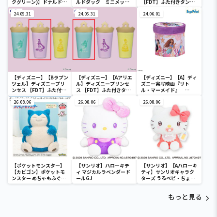
クグリーン)】ドナルドダ
ルドダック ミニメッシ
【FDT】ふた付きタンブ
ック ミニメッシュカゴ
ュカゴ
ラー
24.05.31
24.05.31
24.06.01
【ディズニー】【Bラプン
【ディズニー】【Aアリエ
【ディズニー】【A】ディ
ツェル】ディズニープリ
ル】ディズニープリンセ
ズニー実写映画『リト
ンセス 【FDT】ふた付き
ス 【FDT】ふた付きタン
ル・マーメイド』
タンブラー
ブラー
[PtZ]折り畳みボックス
26.08.06
26.08.06
チェアー
26.08.06
【ポケットモンスター】
【サンリオ】ハローキテ
【サンリオ】【Aハローキ
【カビゴン】ポケットモ
ィ マジカルラベンダード
ティ】サンリオキャラク
ンスター めちゃもふぐっ
ールGJ
ターズ うるベビ・ちょい
と ほっこりいやされぬい
デカドール
ぐるみ～カビゴン～
もっと見る