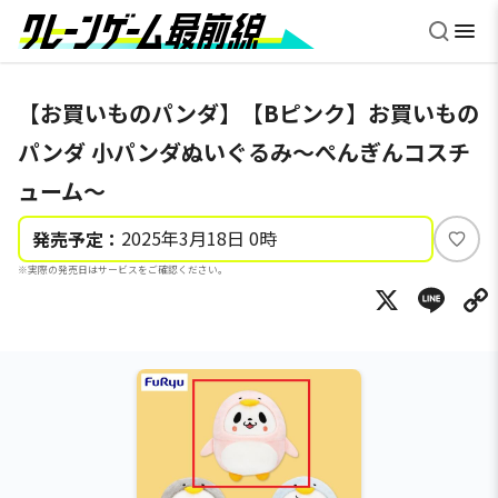
【お買いものパンダ】【Bピンク】お買いもの
パンダ 小パンダぬいぐるみ～ぺんぎんコスチ
ューム～
2025年3月18日 0時
発売予定：
い
※実際の発売日はサービスをご確認ください。
い
X
Li
ね