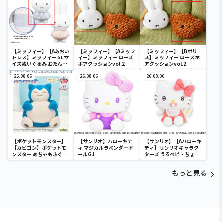
【ミッフィー】【Aあおい
【ミッフィー】【Aミッフ
【ミッフィー】【Bボリ
ドレス】ミッフィー SLサ
ィー】ミッフィー ローズ
ス】ミッフィー ローズボ
イズぬいぐるみ おたんじ
ボアクッションvol.2
アクッションvol.2
ょうび 2022
26.08.06
26.08.06
26.08.06
【ポケットモンスター】
【サンリオ】ハローキテ
【サンリオ】【Aハローキ
【カビゴン】ポケットモ
ィ マジカルラベンダード
ティ】サンリオキャラク
ンスター めちゃもふぐっ
ールGJ
ターズ うるベビ・ちょい
と ほっこりいやされぬい
デカドール
ぐるみ～カビゴン～
もっと見る