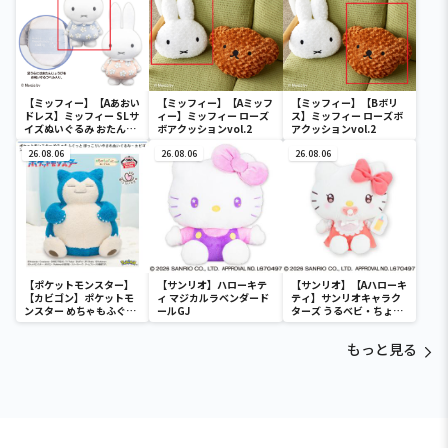
【ミッフィー】【Aあおい
【ミッフィー】【Aミッフ
【ミッフィー】【Bボリ
ドレス】ミッフィー SLサ
ィー】ミッフィー ローズ
ス】ミッフィー ローズボ
イズぬいぐるみ おたんじ
ボアクッションvol.2
アクッションvol.2
ょうび 2022
26.08.06
26.08.06
26.08.06
【ポケットモンスター】
【サンリオ】ハローキテ
【サンリオ】【Aハローキ
【カビゴン】ポケットモ
ィ マジカルラベンダード
ティ】サンリオキャラク
ンスター めちゃもふぐっ
ールGJ
ターズ うるベビ・ちょい
と ほっこりいやされぬい
デカドール
ぐるみ～カビゴン～
もっと見る