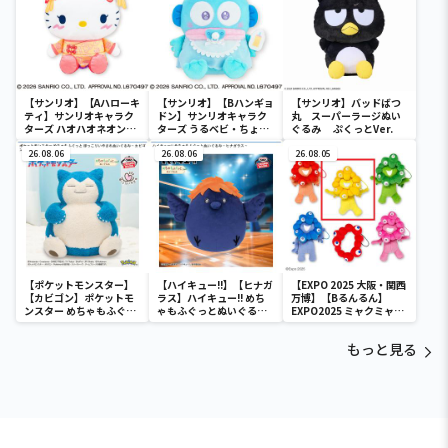
【サンリオ】【Aハローキ
【サンリオ】【Bハンギョ
【サンリオ】バッドばつ
ティ】サンリオキャラク
ドン】サンリオキャラク
丸 スーパーラージぬい
ターズ ハオハオネオンタ
ターズ うるベビ・ちょい
ぐるみ ぷくっとVer.
ウンドールBIGタイプ1
デカドール
26.08.06
26.08.06
26.08.05
【ポケットモンスター】
【ハイキュー!!】【ヒナガ
【EXPO 2025 大阪・関西
【カビゴン】ポケットモ
ラス】ハイキュー!! めち
万博】【Bるんるん】
ンスター めちゃもふぐっ
ゃもふぐっとぬいぐるみ
EXPO2025 ミャクミャク
と ほっこりいやされぬい
～ヒナガラス～
カラフルゴム紐付きぬい
ぐるみ～カビゴン～
ぐるみ
もっと見る