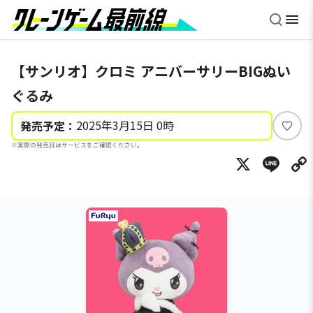
【サンリオ】クロミ アニバーサリーBIGぬい
ぐるみ
2025年3月15日 0時
発売予定：
い
※実際の発売日はサービスをご確認ください。
い
X
Li
ね