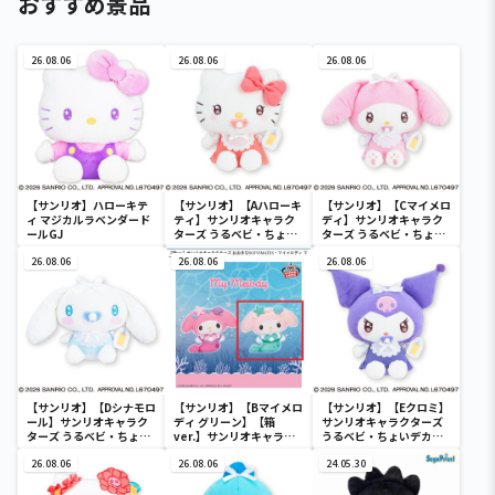
おすすめ景品
26.08.06
26.08.06
26.08.06
【サンリオ】ハローキテ
【サンリオ】【Aハローキ
【サンリオ】【Cマイメロ
ィ マジカルラベンダード
ティ】サンリオキャラク
ディ】サンリオキャラク
ールGJ
ターズ うるベビ・ちょい
ターズ うるベビ・ちょい
デカドール
デカドール
26.08.06
26.08.06
26.08.06
【サンリオ】【Dシナモロ
【サンリオ】【Bマイメロ
【サンリオ】【Eクロミ】
ール】サンリオキャラク
ディ グリーン】【箱
サンリオキャラクターズ
ターズ うるベビ・ちょい
ver.】サンリオキャラク
うるベビ・ちょいデカド
デカドール
ターズ おおきな
ール
26.08.06
SOFVIMATES～マイメロ
26.08.06
24.05.30
ディ マーメイドver. ～