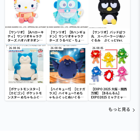
【サンリオ】【Aハローキ
【サンリオ】【Bハンギョ
【サンリオ】バッドばつ
ティ】サンリオキャラク
ドン】サンリオキャラク
丸 スーパーラージぬい
ターズ ハオハオネオンタ
ターズ うるベビ・ちょい
ぐるみ ぷくっとVer.
ウンドールBIGタイプ1
デカドール
26.08.06
26.08.06
26.08.05
【ポケットモンスター】
【ハイキュー!!】【ヒナガ
【EXPO 2025 大阪・関西
【カビゴン】ポケットモ
ラス】ハイキュー!! めち
万博】【Bるんるん】
ンスター めちゃもふぐっ
ゃもふぐっとぬいぐるみ
EXPO2025 ミャクミャク
と ほっこりいやされぬい
～ヒナガラス～
カラフルゴム紐付きぬい
ぐるみ～カビゴン～
ぐるみ
もっと見る