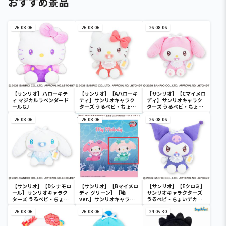
おすすめ景品
26.08.06
26.08.06
26.08.06
【サンリオ】ハローキテ
【サンリオ】【Aハローキ
【サンリオ】【Cマイメロ
ィ マジカルラベンダード
ティ】サンリオキャラク
ディ】サンリオキャラク
ールGJ
ターズ うるベビ・ちょい
ターズ うるベビ・ちょい
デカドール
デカドール
26.08.06
26.08.06
26.08.06
【サンリオ】【Dシナモロ
【サンリオ】【Bマイメロ
【サンリオ】【Eクロミ】
ール】サンリオキャラク
ディ グリーン】【箱
サンリオキャラクターズ
ターズ うるベビ・ちょい
ver.】サンリオキャラク
うるベビ・ちょいデカド
デカドール
ターズ おおきな
ール
26.08.06
SOFVIMATES～マイメロ
26.08.06
24.05.30
ディ マーメイドver. ～