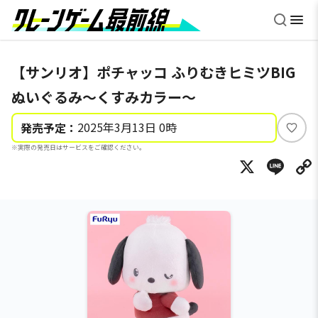
【サンリオ】ポチャッコ ふりむきヒミツBIG
ぬいぐるみ～くすみカラー～
2025年3月13日 0時
発売予定：
い
※実際の発売日はサービスをご確認ください。
い
X
Li
ね