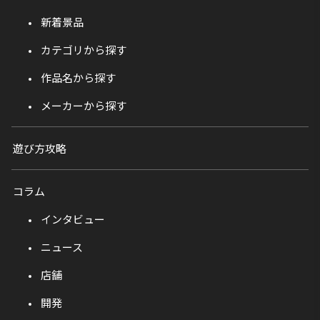
新着景品
カテゴリから探す
作品名から探す
メーカーから探す
遊び方攻略
コラム
インタビュー
ニュース
店舗
開発