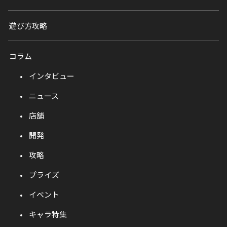
遊び方攻略
コラム
インタビュー
ニュース
店舗
開発
攻略
プライズ
イベント
キャラ特集