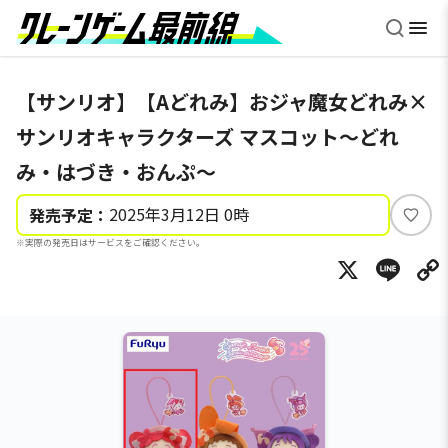
【サンリオ】【Aどれみ】おジャ魔女どれみ×
サンリオキャラクターズ マスコット～どれ
み・はづき・おんぷ～
2025年3月12日 0時
発売予定：
い
※実際の発売日はサービスをご確認ください。
い
X
Li
ね