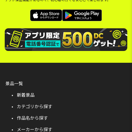
景品一覧
新着景品
カテゴリから探す
作品名から探す
メーカーから探す