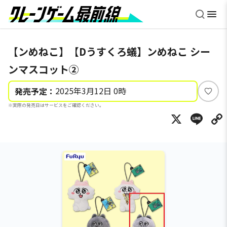
【ンめねこ】【Dうすくろ蟻】ンめねこ シー
ンマスコット②
2025年3月12日 0時
発売予定：
い
※実際の発売日はサービスをご確認ください。
い
X
Li
ね