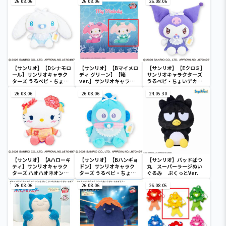
26.08.06
26.08.06
26.08.06
【サンリオ】【Dシナモロ
【サンリオ】【Bマイメロ
【サンリオ】【Eクロミ】
ール】サンリオキャラク
ディ グリーン】【箱
サンリオキャラクターズ
ターズ うるベビ・ちょい
ver.】サンリオキャラク
うるベビ・ちょいデカド
デカドール
ターズ おおきな
ール
26.08.06
SOFVIMATES～マイメロ
26.08.06
24.05.30
ディ マーメイドver. ～
【サンリオ】【Aハローキ
【サンリオ】【Bハンギョ
【サンリオ】バッドばつ
ティ】サンリオキャラク
ドン】サンリオキャラク
丸 スーパーラージぬい
ターズ ハオハオネオンタ
ターズ うるベビ・ちょい
ぐるみ ぷくっとVer.
ウンドールBIGタイプ1
デカドール
26.08.06
26.08.06
26.08.05