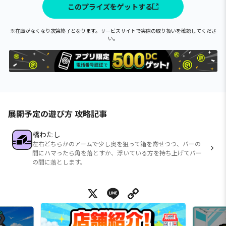
このプライズをゲットする
※在庫がなくなり次第終了となります。サービスサイトで実際の取り扱いを確認してくださ
い。
展開予定の遊び方 攻略記事
橋わたし
左右どちらかのアームで少し奥を狙って箱を寄せつつ、バーの
間にハマったら角を落とすか、浮いている方を持ち上げてバー
の間に落とします。
X
Line
Copy Link