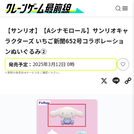
【サンリオ】【Aシナモロール】サンリオキャ
ラクターズ いちご新聞652号コラボレーショ
ンぬいぐるみ②
2025年3月12日 0時
発売予定：
い
※実際の発売日はサービスをご確認ください。
い
X
Li
ね