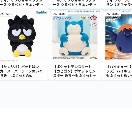
ーズ うるベビ・ちょいデカ
ーズ うるベビ・ちょいデカ
サンリオキャラ
ドール
ドール
おきなSOFVIM
イメロディ マーメ
24.05.30
26.08.06
26.08.06
～
【サンリオ】バッドばつ
【ポケットモンスター】
【ハイキュー!!
丸 スーパーラージぬいぐ
【カビゴン】ポケットモン
ラス】ハイキュー
るみ ぷくっとVer.
スター めちゃもふぐっと
もふぐっとぬい
ほっこりいやされぬいぐる
ナガラス～
み～カビゴン～