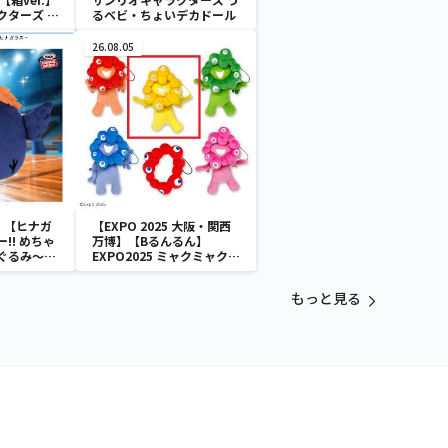
クターズ お
るベビ・ちょいデカドール
ATES～マ
イドver.
26.08.05
】【ヒナガ
【EXPO 2025 大阪・関西
!! めちゃ
万博】【Bるんるん】
ぐるみ～ヒ
EXPO2025 ミャクミャク
カラフルゴム紐付きぬいぐ
るみ
もっと見る