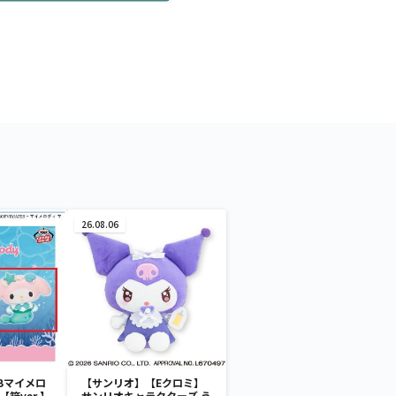
26.08.06
Bマイメロ
【サンリオ】【Eクロミ】
箱ver.】
サンリオキャラクターズ う