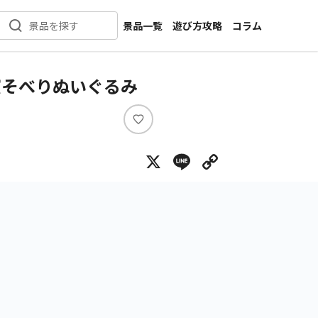
景品一覧
遊び方攻略
コラム
景品を探す
新着景品
インタビュー
カテゴリ一覧
ニュース
寝そべりぬいぐるみ
作品名一覧
店舗
メーカー一覧
開発
い
い
攻略
X
Line
Copy Lin
ね
プライズ
イベント
キャラ特集