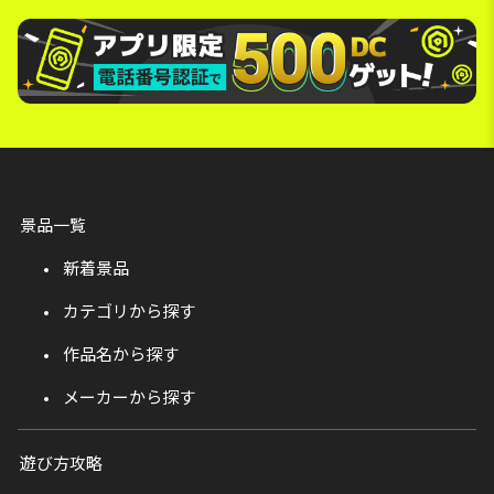
景品一覧
新着景品
カテゴリから探す
作品名から探す
メーカーから探す
遊び方攻略