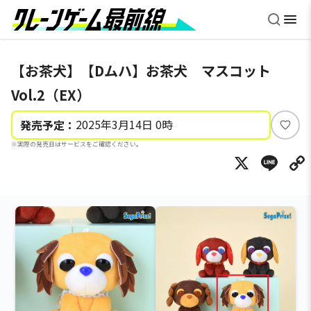
【お茶犬】【Dムハ】お茶犬 マスコット
Vol.2（EX）
2025年3月14日 0時
発売予定：
い
※実際の発売日はサービスをご確認ください。
い
X
Li
ね