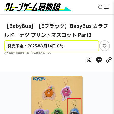
【BabyBus】【Eブラック】BabyBus カラフ
ルドーナツ プリントマスコット Part2
2025年3月14日 0時
発売予定：
い
※実際の発売日はサービスをご確認ください。
い
X
Li
ね