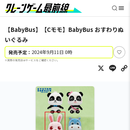
【BabyBus】【Cモモ】BabyBus おすわりぬ
いぐるみ
2024年9月11日 0時
発売予定：
い
※実際の発売日はサービスをご確認ください。
い
X
Li
ね