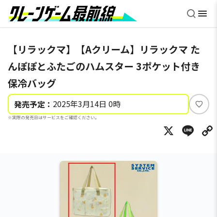
【リラックマ】【Aクリーム】リラックマ た
んぽぽとふたごのハムスター 3ポケット付き
保冷バッグ
2025年3月14日 0時
発売予定：
い
※実際の発売日はサービスをご確認ください。
い
X
Li
ね