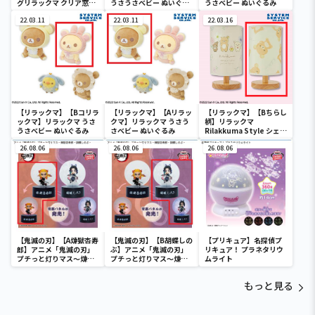
グリラックマ クリア窓付
うさうさべビー ぬいぐる
うさべビー ぬいぐるみ
き収納ボックス
み
22.03.11
22.03.11
22.03.16
【リラックマ】【Bコリラ
【リラックマ】【Aリラッ
【リラックマ】【Bちらし
ックマ】リラックマ うさ
クマ】リラックマ うさう
柄】リラックマ
うさべビー ぬいぐるみ
さべビー ぬいぐるみ
Rilakkuma Style シェー
ドライト
26.08.06
26.08.06
26.08.06
【鬼滅の刃】【A煉獄杏寿
【鬼滅の刃】【B胡蝶しの
【プリキュア】名探偵プ
郎】アニメ「鬼滅の刃」
ぶ】アニメ「鬼滅の刃」
リキュア！ プラネタリウ
プチっと灯りマス～煉獄
プチっと灯りマス～煉獄
ムライト
杏寿郎・胡蝶しのぶ～
杏寿郎・胡蝶しのぶ～
もっと見る