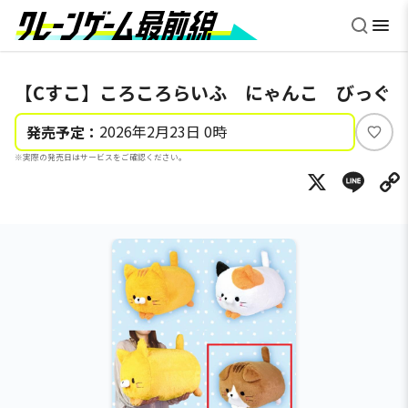
【Cすこ】ころころらいふ にゃんこ びっぐ
2026年2月23日 0時
発売予定：
い
※実際の発売日はサービスをご確認ください。
い
X
Li
ね