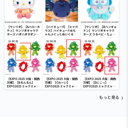
【サンリオ】【Aハローキ
【ハイキュー!!】【ヒナガ
【サンリオ】【Bハンギョ
ティ】サンリオキャラク
ラス】ハイキュー!! めち
ドン】サンリオキャラク
ターズ ハオハオネオンタ
ゃもふぐっとぬいぐるみ
ターズ うるベビ・ちょい
ウンドールBIGタイプ1
～ヒナガラス～
デカドール
26.08.05
26.08.05
26.08.05
【EXPO 2025 大阪・関西
【EXPO 2025 大阪・関西
【EXPO 2025 大阪・関西
万博】【Bるんるん】
万博】【Cわーい】
万博】【Dにこっ】
EXPO2025 ミャクミャク
EXPO2025 ミャクミャク
EXPO2025 ミャクミャク
カラフルゴム紐付きぬい
カラフルゴム紐付きぬい
カラフルゴム紐付きぬい
ぐるみ
ぐるみ
ぐるみ
もっと見る