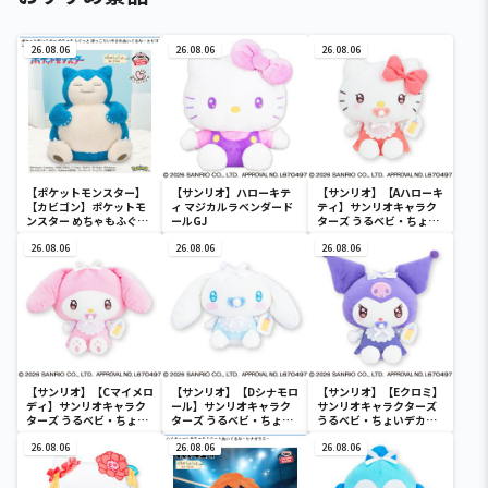
26.08.06
26.08.06
26.08.06
【ポケットモンスター】
【サンリオ】ハローキテ
【サンリオ】【Aハローキ
【カビゴン】ポケットモ
ィ マジカルラベンダード
ティ】サンリオキャラク
ンスター めちゃもふぐっ
ールGJ
ターズ うるベビ・ちょい
と ほっこりいやされぬい
デカドール
ぐるみ～カビゴン～
26.08.06
26.08.06
26.08.06
【サンリオ】【Cマイメロ
【サンリオ】【Dシナモロ
【サンリオ】【Eクロミ】
ディ】サンリオキャラク
ール】サンリオキャラク
サンリオキャラクターズ
ターズ うるベビ・ちょい
ターズ うるベビ・ちょい
うるベビ・ちょいデカド
デカドール
デカドール
ール
26.08.06
26.08.06
26.08.06