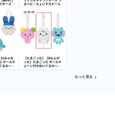
クターズ お
るベビ・ちょいデカドール
ATES～マ
イドver.
26.08.06
【Aみゃお
【たまごっち】【Bもんが
ち ボールチ
っち】たまごっち ボールチ
ぐるみ～
ェーン付きぬいぐるみ～
aradise～
Tamagotchi Paradise～
vol.3
もっと見る