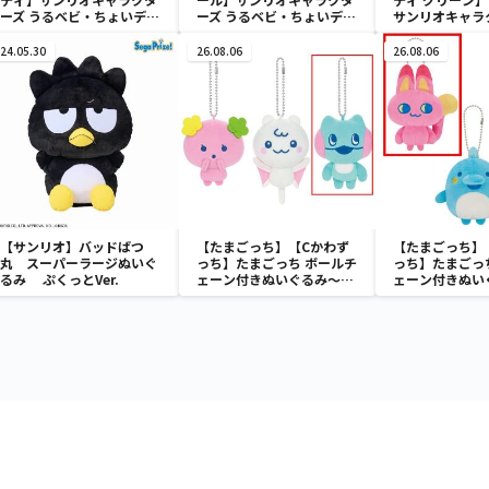
ーズ うるベビ・ちょいデカ
ーズ うるベビ・ちょいデカ
サンリオキャラ
ドール
ドール
おきなSOFVIM
イメロディ マーメ
24.05.30
26.08.06
26.08.06
～
【サンリオ】バッドばつ
【たまごっち】【Cかわず
【たまごっち】
丸 スーパーラージぬいぐ
っち】たまごっち ボールチ
っち】たまごっ
るみ ぷくっとVer.
ェーン付きぬいぐるみ～
ェーン付きぬい
Tamagotchi Paradise～
Tamagotchi P
vol.3
vol.2-R