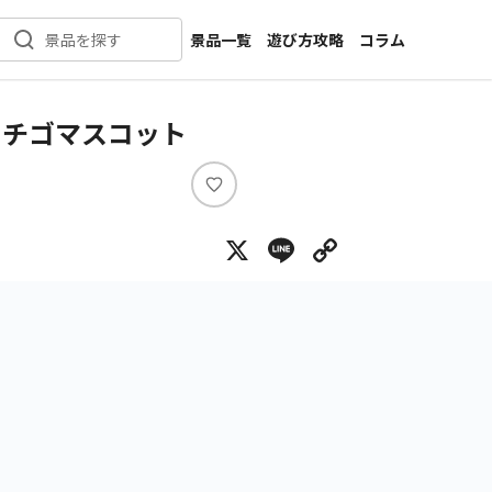
景品一覧
遊び方攻略
コラム
景品を探す
新着景品
インタビュー
カテゴリ一覧
ニュース
イチゴマスコット
作品名一覧
店舗
メーカー一覧
開発
い
い
攻略
X
Line
Copy Lin
ね
プライズ
イベント
キャラ特集