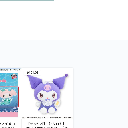
26.08.06
Bマイメロ
【サンリオ】【Eクロミ】
箱ver.】
サンリオキャラクターズ う