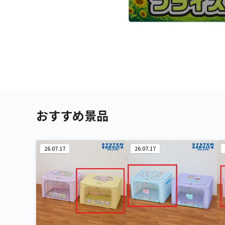
おすすめ景品
26.07.17
26.07.17