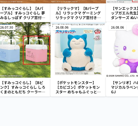
【すみっコぐらし】【Aパ
【リラックマ】【Bパープ
【サンエックス
ープル】すみっコぐらし 夢
ル】リラックマ ゲーミング
ップガエル先生
みるしっぽず クリア窓付き
リラックマ クリア窓付き収
ダンサーズ ぬ
収納ボックス
納ボックス
ールポケット
26.07.30
26.08.06
26.08.06
【すみっコぐらし】【Bピ
【ポケットモンスター】
【サンリオ】ハ
ンク】すみっコぐらし しろ
【カビゴン】ポケットモン
マジカルラベン
くまのともだち クーラーボ
スター めちゃもふぐっと
GJ
ックス
ほっこりいやされぬいぐる
み～カビゴン～