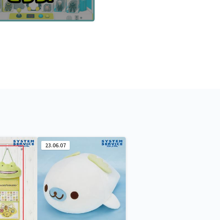
23.06.07