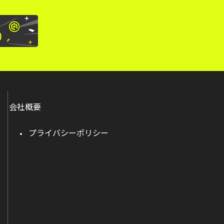
会社概要
プライバシーポリシー