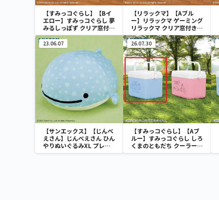
【すみっコぐらし】【Bイ
【リラックマ】【Aブル
エロー】すみっコぐらし 夢
ー】リラックマ ゲーミング
みるしっぽず クリア窓付き
リラックマ クリア窓付き収
収納ボックス
納ボックス
23.06.07
26.07.30
【サンエックス】【じんべ
【すみっコぐらし】【Aブ
えさん】じんべえさん ひん
ルー】すみっコぐらし しろ
やりぬいぐるみXL プレミ
くまのともだち クーラーボ
アム Part3
ックス