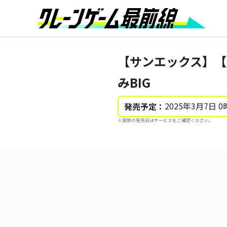
【サンエックス】【
みBIG
2025年3月7日 0
発売予定：
※実際の発売日はサービスをご確認ください。