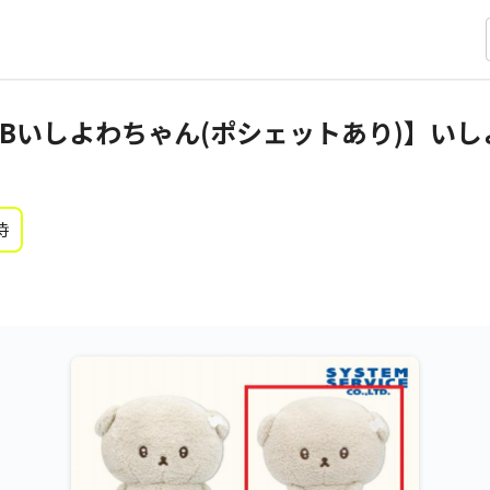
Bいしよわちゃん(ポシェットあり)】いし
時