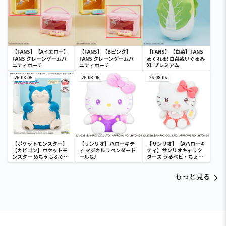
【FANS】【Aイエロー】
【FANS】【Bピンク】
【FANS】【白菜】FANS
FANS クレーンゲームバ
FANS クレーンゲームバ
めくれる! 白菜ぬいぐるみ
ニティポーチ
ニティポーチ
XL プレミアム
26.08.06
26.08.06
26.08.06
【ポケットモンスター】
【サンリオ】ハローキテ
【サンリオ】【Aハローキ
【カビゴン】ポケットモ
ィ マジカルラベンダード
ティ】サンリオキャラク
ンスター めちゃもふぐっ
ールGJ
ターズ うるベビ・ちょい
と ほっこりいやされぬい
デカドール
ぐるみ～カビゴン～
もっと見る