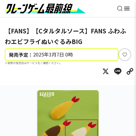
【FANS】【Cタルタルソース】FANS ふわふ
わエビフライぬいぐるみBIG
2025年3月7日 0時
発売予定：
い
※実際の発売日はサービスをご確認ください。
い
X
Li
ね