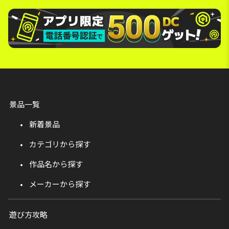
景品一覧
新着景品
カテゴリから探す
作品名から探す
メーカーから探す
遊び方攻略