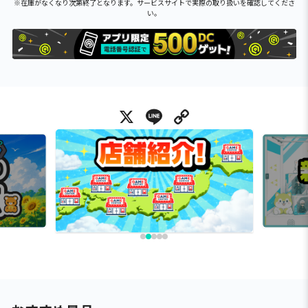
※在庫がなくなり次第終了となります。サービスサイトで実際の取り扱いを確認してくださ
い。
X
Line
Copy Link