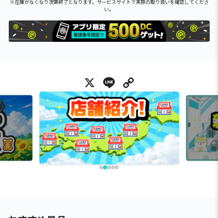
※在庫がなくなり次第終了となります。サービスサイトで実際の取り扱いを確認してくださ
い。
X
Line
Copy Link