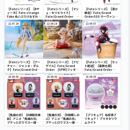
【Fateシリーズ】【Bテ
【Fateシリーズ】【マシ
【Fateシリーズ】【清少
ィーネ】Fate strange
ュ・キリエライト】
納言】Fate/Grand
Fake ぬいぷりけおすわり
Fate/Grand Order
OrderSSS サーヴァント
2
[SPM]フィギュア“シー
フィギュア～アーチャー/
22.07.29
ルダー／マシュ・キリエ
22.08.18
清少納言～
22.09.07
ライト”
【Fateシリーズ】【アー
【Fateシリーズ】【アビ
【Fateシリーズ】【セッ
チャー／ジャンヌ・ダル
ゲイル】Fate/Grand
ト配送】【葛飾北斎】
ク】Fate/Grand Order
Order [SPM]フィギュ
Fate/Grand Order ぬ
FIGURIZM “アーチャー
ア“フォーリナー／アビゲ
ーどるストッパーフィギ
／ジャンヌ・ダルク”
26.08.06
イル・ウィリアムズ
26.08.06
ュア～フォーリナー/葛飾
26.08.06
【夏】
北斎～
【鬼滅の刃】【A煉獄杏寿
【鬼滅の刃】【B胡蝶しの
【プリキュア】名探偵プ
郎】アニメ「鬼滅の刃」
ぶ】アニメ「鬼滅の刃」
リキュア！ プラネタリウ
プチっと灯りマス～煉獄
プチっと灯りマス～煉獄
ムライト
杏寿郎・胡蝶しのぶ～
杏寿郎・胡蝶しのぶ～