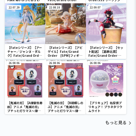
2
[SPM]フィギュア“シー
フィギュア～アーチャー/
22.07.29
ルダー／マシュ・キリエ
22.08.18
清少納言～
22.09.07
ライト”
【Fateシリーズ】【アー
【Fateシリーズ】【アビ
【Fateシリーズ】【セッ
チャー／ジャンヌ・ダル
ゲイル】Fate/Grand
ト配送】【葛飾北斎】
ク】Fate/Grand Order
Order [SPM]フィギュ
Fate/Grand Order ぬ
FIGURIZM “アーチャー
ア“フォーリナー／アビゲ
ーどるストッパーフィギ
／ジャンヌ・ダルク”
26.08.06
イル・ウィリアムズ
26.08.06
ュア～フォーリナー/葛飾
26.08.06
【夏】
北斎～
【鬼滅の刃】【A煉獄杏寿
【鬼滅の刃】【B胡蝶しの
【プリキュア】名探偵プ
郎】アニメ「鬼滅の刃」
ぶ】アニメ「鬼滅の刃」
リキュア！ プラネタリウ
プチっと灯りマス～煉獄
プチっと灯りマス～煉獄
ムライト
杏寿郎・胡蝶しのぶ～
杏寿郎・胡蝶しのぶ～
もっと見る