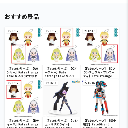
おすすめ景品
26.07.17
26.07.17
26.07.17
【Fateシリーズ】【Aラ
【Fateシリーズ】【Cア
【Fateシリーズ】【Dフ
ンサー】Fate strange
ーチャー】Fate
ランチェスカ・プレラー
Fake ぬいぷりけおすわり
strange Fake ぬいぷり
ティ】Fate strange
2
けおすわり2
Fake ぬいぷりけおすわり
26.07.17
22.06.16
2
22.06.16
【Fateシリーズ】【Bテ
【Fateシリーズ】【マシ
【Fateシリーズ】【清少
ィーネ】Fate strange
ュ・キリエライト】
納言】Fate/Grand
Fake ぬいぷりけおすわり
Fate/Grand Order
OrderSSS サーヴァント