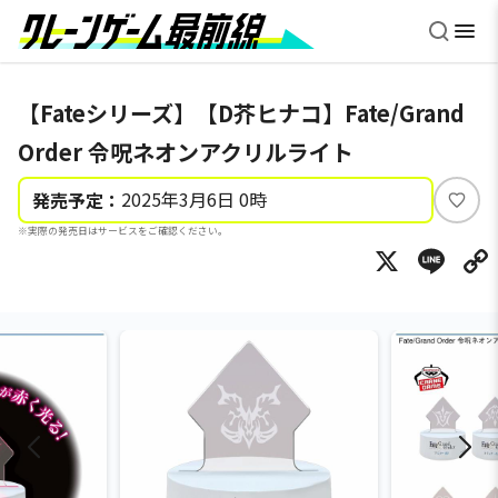
【Fateシリーズ】【D芥ヒナコ】Fate/Grand
Order 令呪ネオンアクリルライト
2025年3月6日 0時
発売予定：
い
※実際の発売日はサービスをご確認ください。
い
X
Li
ね