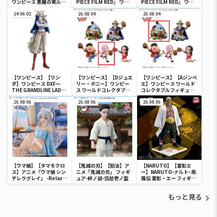
ワンピース 悪魔の実ルー
PIECE FILM RED』 ワー
PIECE FILM RED』 ワー
ムライト-ゴムゴムの実-
ルドコレクタブルフィギ
ルドコレクタブルフィギ
24.06.02
ュア-UTA COLLECTION-
26.08.04
ュア-UTA COLLECTION-
26.08.04
【ワンピース】【ワン
【ワンピース】【Dジュエ
【ワンピース】【Aジンベ
ダ】ワンピース DXF～
リー・ボニー】ワンピー
エ】ワンピース ワールド
THE GRANDLINE LADY
ス ワールドコレクタブル
コレクタブルフィギュア-
～ワノ国 vol.10
フィギュア-宴1-
宴1-
26.08.06
26.08.06
26.08.06
【ウマ娘】【タマモクロ
【鬼滅の刃】【狛治】ア
【NARUTO】【雷影エ
ス】アニメ『ウマ娘 シン
ニメ「鬼滅の刃」 フィギ
ー】NARUTO-ナルト- 疾
デレラグレイ』 -Relax
ュア-絆ノ装-伍拾壱ノ型
風伝 雷影・エー フィギュ
time-タマモクロス
ア～五影集結…!!～
もっと見る