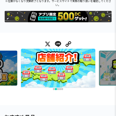
※在庫がなくなり次第終了となります。サービスサイトで実際の取り扱いを確認してくださ
い。
X
Line
Copy Link