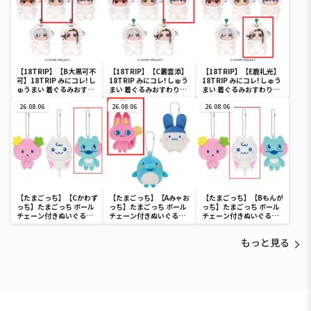
【18TRIP】【B大黒可不
【18TRIP】【C叢雲添】
【18TRIP】【E鹿礼光】
可】18TRIP みにコレ! し
18TRIP みにコレ! しゅう
18TRIP みにコレ! しゅう
ゅうまい 着ぐるみおすわ
まい 着ぐるみおすわり
まい 着ぐるみおすわり
りMC1
MC1
MC1
26.08.06
26.08.06
26.08.06
【たまごっち】【Cかわず
【たまごっち】【Aみゃお
【たまごっち】【Bもんが
っち】たまごっち ボール
っち】たまごっち ボール
っち】たまごっち ボール
チェーン付きぬいぐるみ
チェーン付きぬいぐるみ
チェーン付きぬいぐるみ
～Tamagotchi
～Tamagotchi
～Tamagotchi
Paradise～vol.3
Paradise～vol.2-R
Paradise～vol.3
もっと見る