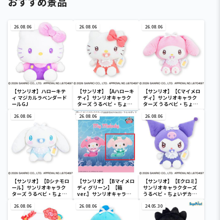
おすすめ景品
26.08.06
26.08.06
26.08.06
【サンリオ】ハローキテ
【サンリオ】【Aハローキ
【サンリオ】【Cマイメロ
ィ マジカルラベンダード
ティ】サンリオキャラク
ディ】サンリオキャラク
ールGJ
ターズ うるベビ・ちょい
ターズ うるベビ・ちょい
デカドール
デカドール
26.08.06
26.08.06
26.08.06
【サンリオ】【Dシナモロ
【サンリオ】【Bマイメロ
【サンリオ】【Eクロミ】
ール】サンリオキャラク
ディ グリーン】【箱
サンリオキャラクターズ
ターズ うるベビ・ちょい
ver.】サンリオキャラク
うるベビ・ちょいデカド
デカドール
ターズ おおきな
ール
26.08.06
SOFVIMATES～マイメロ
26.08.06
24.05.30
ディ マーメイドver. ～