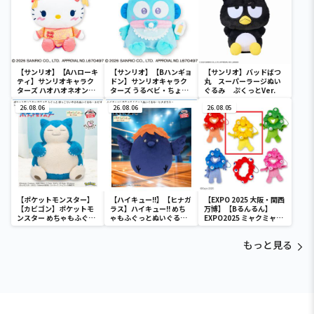
【サンリオ】【Aハローキ
【サンリオ】【Bハンギョ
【サンリオ】バッドばつ
ティ】サンリオキャラク
ドン】サンリオキャラク
丸 スーパーラージぬい
ターズ ハオハオネオンタ
ターズ うるベビ・ちょい
ぐるみ ぷくっとVer.
ウンドールBIGタイプ1
デカドール
26.08.06
26.08.06
26.08.05
【ポケットモンスター】
【ハイキュー!!】【ヒナガ
【EXPO 2025 大阪・関西
【カビゴン】ポケットモ
ラス】ハイキュー!! めち
万博】【Bるんるん】
ンスター めちゃもふぐっ
ゃもふぐっとぬいぐるみ
EXPO2025 ミャクミャク
と ほっこりいやされぬい
～ヒナガラス～
カラフルゴム紐付きぬい
ぐるみ～カビゴン～
ぐるみ
もっと見る