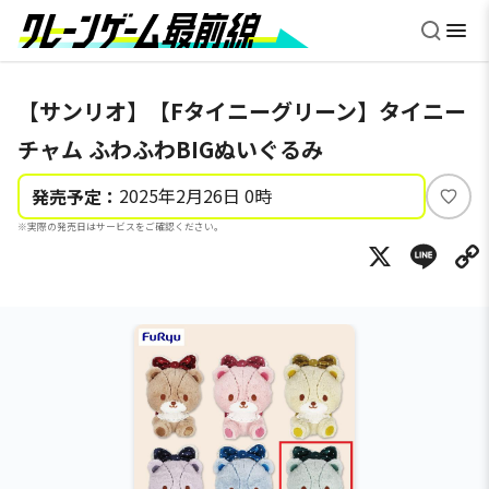
【サンリオ】【Fタイニーグリーン】タイニー
チャム ふわふわBIGぬいぐるみ
2025年2月26日 0時
発売予定：
い
※実際の発売日はサービスをご確認ください。
い
X
Li
ね