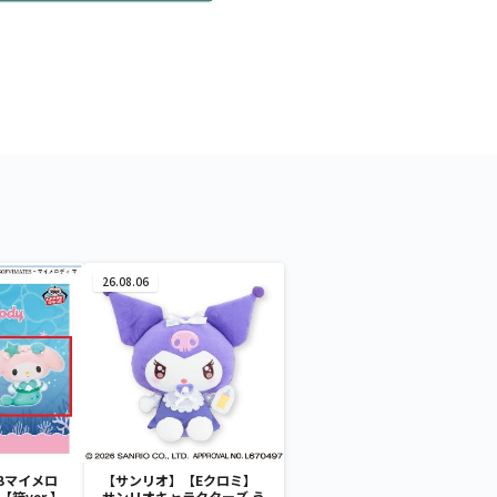
26.08.06
Bマイメロ
【サンリオ】【Eクロミ】
箱ver.】
サンリオキャラクターズ う