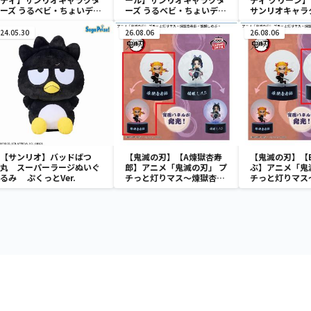
ーズ うるベビ・ちょいデカ
ーズ うるベビ・ちょいデカ
サンリオキャラ
ドール
ドール
おきなSOFVIM
イメロディ マーメ
24.05.30
26.08.06
26.08.06
～
【サンリオ】バッドばつ
【鬼滅の刃】【A煉獄杏寿
【鬼滅の刃】【
丸 スーパーラージぬいぐ
郎】アニメ「鬼滅の刃」 プ
ぶ】アニメ「鬼
るみ ぷくっとVer.
チっと灯りマス～煉獄杏寿
チっと灯りマス
郎・胡蝶しのぶ～
郎・胡蝶しのぶ