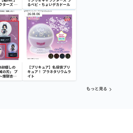
クターズ お
るベビ・ちょいデカドール
ATES～マ
イドver.
26.08.06
B胡蝶しの
【プリキュア】名探偵プリ
滅の刃」 プ
キュア！ プラネタリウムラ
～煉獄杏寿
イト
～
もっと見る