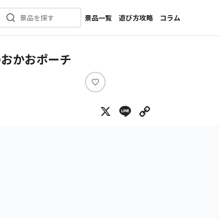
景品一覧
遊び方攻略
コラム
景品を探す
新着景品
インタビュー
カテゴリ一覧
ニュース
わおかおポーチ
作品名一覧
店舗
メーカー一覧
開発
い
い
攻略
X
Line
Copy Lin
ね
プライズ
イベント
キャラ特集