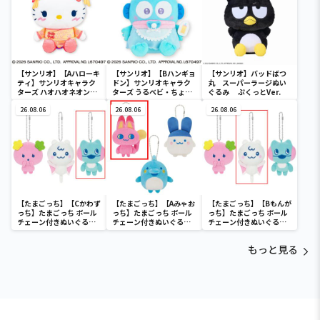
【サンリオ】【Aハローキ
【サンリオ】【Bハンギョ
【サンリオ】バッドばつ
ティ】サンリオキャラク
ドン】サンリオキャラク
丸 スーパーラージぬい
ターズ ハオハオネオンタ
ターズ うるベビ・ちょい
ぐるみ ぷくっとVer.
ウンドールBIGタイプ1
デカドール
26.08.06
26.08.06
26.08.06
【たまごっち】【Cかわず
【たまごっち】【Aみゃお
【たまごっち】【Bもんが
っち】たまごっち ボール
っち】たまごっち ボール
っち】たまごっち ボール
チェーン付きぬいぐるみ
チェーン付きぬいぐるみ
チェーン付きぬいぐるみ
～Tamagotchi
～Tamagotchi
～Tamagotchi
Paradise～vol.3
Paradise～vol.2-R
Paradise～vol.3
もっと見る