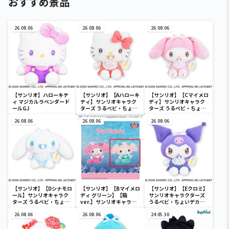
おすすめ景品
26.08.06
26.08.06
26.08.06
【サンリオ】ハローキテ
【サンリオ】【Aハローキ
【サンリオ】【Cマイメロ
ィ マジカルラベンダード
ティ】サンリオキャラク
ディ】サンリオキャラク
ールGJ
ターズ うるベビ・ちょい
ターズ うるベビ・ちょい
デカドール
デカドール
26.08.06
26.08.06
26.08.06
【サンリオ】【Dシナモロ
【サンリオ】【Bマイメロ
【サンリオ】【Eクロミ】
ール】サンリオキャラク
ディ グリーン】【箱
サンリオキャラクターズ
ターズ うるベビ・ちょい
ver.】サンリオキャラク
うるベビ・ちょいデカド
デカドール
ターズ おおきな
ール
26.08.06
SOFVIMATES～マイメロ
26.08.06
24.05.30
ディ マーメイドver. ～