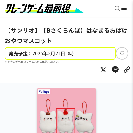
【サンリオ】【Bさくらんぼ】はなまるおばけ
おやつマスコット
2025年2月21日 0時
発売予定：
い
※実際の発売日はサービスをご確認ください。
い
X
Li
ね