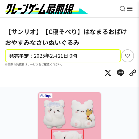
【サンリオ】【C寝そべり】はなまるおばけ
おやすみなさいぬいぐるみ
2025年2月21日 0時
発売予定：
い
※実際の発売日はサービスをご確認ください。
い
X
Li
ね