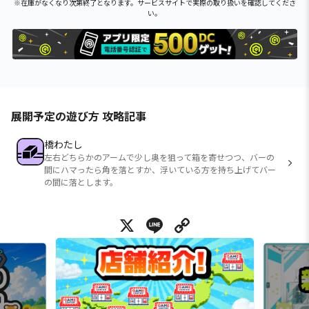
※在庫がなくなり次第終了となります。サービスサイトで実際の取り扱いを確認してくださ
い。
展開予定の遊び方 攻略記事
橋わたし
左右どちらかのアームで少し奥を狙って箱を寄せつつ、バーの
間にハマったら角を落とすか、浮いている方を持ち上げてバー
の間に落とします。
X
Line
Copy Link