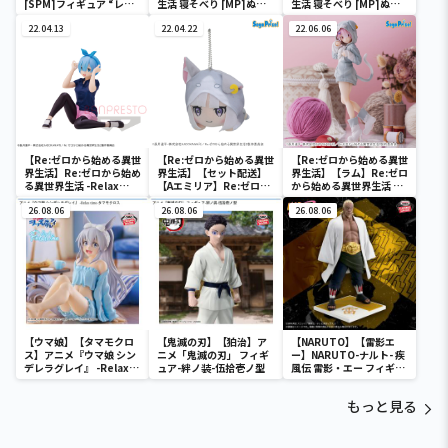
[SPM]フィギュア “レ
生活 寝そべり [MP]ぬい
生活 寝そべり [MP]ぬい
ム”-大精霊パック-
ぐるみ “エミリア＆ラム
ぐるみ “エミリア＆ラム
22.04.13
＆レム”-大精霊パック-
22.04.22
＆レム”-大精霊パック-
22.06.06
【Re:ゼロから始める異世
【Re:ゼロから始める異世
【Re:ゼロから始める異世
界生活】Re:ゼロから始め
界生活】【セット配送】
界生活】【ラム】Re:ゼロ
る異世界生活 -Relax
【Aエミリア】Re:ゼロか
から始める異世界生活 フ
time-レム Training
ら始める異世界生活 寝そ
ィギュア“ラム”-大精霊パ
style ver.
26.08.06
べり [MP]ぬいぐるみ “エ
26.08.06
ック-
26.08.06
ミリア＆ラム＆レム”-大
精霊パック-
【ウマ娘】【タマモクロ
【鬼滅の刃】【狛治】ア
【NARUTO】【雷影エ
ス】アニメ『ウマ娘 シン
ニメ「鬼滅の刃」 フィギ
ー】NARUTO-ナルト- 疾
デレラグレイ』 -Relax
ュア-絆ノ装-伍拾壱ノ型
風伝 雷影・エー フィギュ
time-タマモクロス
ア～五影集結…!!～
もっと見る