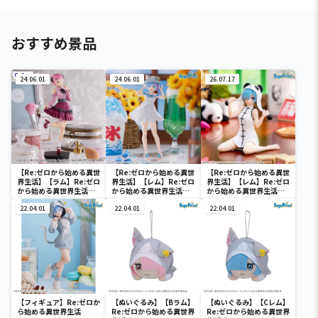
おすすめ景品
24.06.01
24.06.01
26.07.17
【Re:ゼロから始める異世
【Re:ゼロから始める異世
【Re:ゼロから始める異世
界生活】【ラム】Re:ゼロ
界生活】【レム】Re:ゼロ
界生活】【レム】Re:ゼロ
から始める異世界生活
から始める異世界生活
から始める異世界生活
Trio－Try－iT Figure
Luminasta “レム”-に
Yumemirize ‐レム‐～
ーラム・ガーリーコーデ
22.04.01
ゃつの日-
22.04.01
大熊猫～
22.04.01
ー
【フィギュア】Re:ゼロか
【ぬいぐるみ】【Bラム】
【ぬいぐるみ】【Cレム】
ら始める異世界生活
Re:ゼロから始める異世界
Re:ゼロから始める異世界