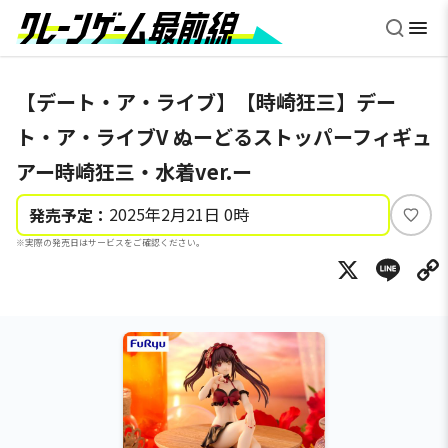
【デート・ア・ライブ】【時崎狂三】デー
ト・ア・ライブV ぬーどるストッパーフィギュ
アー時崎狂三・水着ver.ー
2025年2月21日 0時
発売予定：
い
※実際の発売日はサービスをご確認ください。
い
X
Li
ね