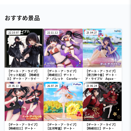
おすすめ景品
22.10.07
22.11.12
23.04.27
【デート・ア・ライブ】
【デート・ア・ライブ】
【デート・ア・ライブ】
【セット配送】【時崎狂
【時崎狂三】デート・
【夜刀神十香】デート・
三】デート・ア・ライブ
ア・バレット Coreful
ア・ライブⅣ Aqua
Ⅳ Coreful フィギュ
フィギュア 時崎狂三～
Float Girlsフィギュア
ア 時崎狂三～私服ver.
23.05.13
水着ver.～Renewal
26.07.29
夜刀神十香
23.06.24
～
【デート・ア・ライブ】
【デート・ア・ライブ】
【デート・ア・ライブ】
【時崎狂三】デート・
【五河琴里】デート・
【時崎狂三】デート・