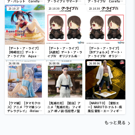
ア・バレット Coreful
ア・ライブⅤ サマードレ
ア・ライブⅣ Coreful
フィギュア 時崎狂三～
スフィギュアー五河琴里
フィギュア 時崎狂三～
バニーver.～Renewal
23.10.27
ー
23.10.30
和ゴスver.～
23.10.30
【デート・ア・ライブ】
【デート・ア・ライブ】
【デート・ア・ライブ】
【時崎狂三】デート・
【A通常】デート・ア・ラ
【Bデフォルメ】デート・
ア・ライブⅣ Aqua
イブIV オリジナルぬい
ア・ライブIV オリジナ
Float Girls フィギュア
ぐるみ 時崎狂三～私服
ルぬいぐるみ 時崎狂三
時崎狂三
26.08.06
ver.～
26.08.06
～私服ver.～
26.08.06
【ウマ娘】【タマモクロ
【鬼滅の刃】【狛治】ア
【NARUTO】【雷影エ
ス】アニメ『ウマ娘 シン
ニメ「鬼滅の刃」 フィギ
ー】NARUTO-ナルト- 疾
デレラグレイ』 -Relax
ュア-絆ノ装-伍拾壱ノ型
風伝 雷影・エー フィギュ
time-タマモクロス
ア～五影集結…!!～
もっと見る