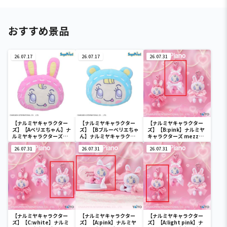
おすすめ景品
26.07.17
26.07.17
26.07.31
【ナルミヤキャラクター
【ナルミヤキャラクター
【ナルミヤキャラクター
ズ】【Aベリエちゃん】ナ
ズ】【Bブルーベリエちゃ
ズ】【B:pink】ナルミヤ
ルミヤキャラクターズ
ん】ナルミヤキャラクタ
キャラクターズ mezzo
[PtZ]フェイスクッショ
ーズ [PtZ]フェイスクッ
piano ぬいぐるみマスコ
ン‐ベリエちゃん‐
26.07.31
ション‐ベリエちゃん‐
26.07.31
ット ～Ribbon～
26.07.31
【ナルミヤキャラクター
【ナルミヤキャラクター
【ナルミヤキャラクター
ズ】【C:white】ナルミ
ズ】【A:pink】ナルミヤ
ズ】【A:light pink】ナ