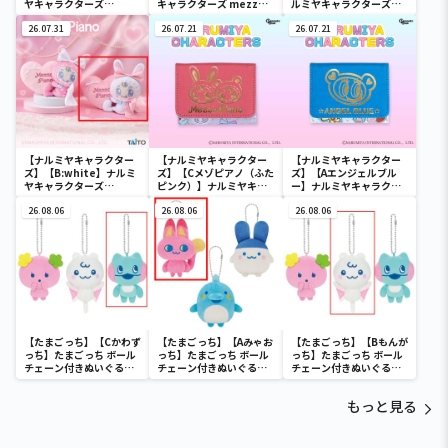
ヤキャラクターズ
キャラクターズ mezzo
ルミヤキャラクターズ
mezzo piano ぬいぐる
piano withぬいぐるみ
mezzo piano ぬいぐる
みマスコット ～Ribbon
26.07.31
～Ribbon～
26.07.21
みマスコット ～Ribbon
26.07.21
～
～
【ナルミヤキャラクター
【ナルミヤキャラクター
【ナルミヤキャラクター
ズ】【B:white】ナルミ
ズ】【Cメゾピアノ（ふた
ズ】【Aエンジェルブル
ヤキャラクターズ
ピンク）】ナルミヤキャ
ー】ナルミヤキャラクタ
mezzo piano withぬい
ラクターズ ミニウォレッ
ーズ ミニウォレット
ぐるみ ～Ribbon～
26.08.06
ト
26.08.06
26.08.06
【たまごっち】【Cかわず
【たまごっち】【Aみゃお
【たまごっち】【Bもんが
っち】たまごっち ボール
っち】たまごっち ボール
っち】たまごっち ボール
チェーン付きぬいぐるみ
チェーン付きぬいぐるみ
チェーン付きぬいぐるみ
～Tamagotchi
～Tamagotchi
～Tamagotchi
Paradise～vol.3
Paradise～vol.2-R
Paradise～vol.3
もっと見る